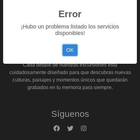
Como nos valoran ⭐⭐⭐⭐⭐
Error
¡Hubo un problema listado los servicios
disponibles!
Sobre Nosotros
OK
En Turbis, nos apasiona crear experiencias inolvidables
para nuestros pasajeros en cualquier destino del mundo.
Cada detalle de nuestras excursiones está
cuidadosamente diseñado para que descubras nuevas
culturas, paisajes y momentos únicos que quedarán
grabados en tu memoria para siempre.
Síguenos